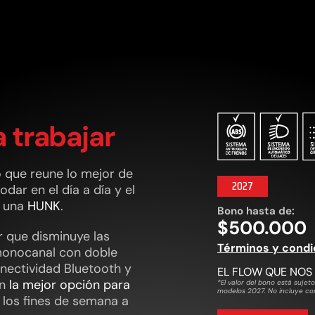
 trabajar
 que reune lo mejor de
2027
odar en el día a día y el
e una
HUNK
.
Bono hasta de:
$500.000
 que disminuye las
Términos y condi
monocanal con doble
onectividad Bluetooth y
EL FLOW QUE NOS
en
la mejor opción para
*El valor del bono está sujet
modelos 2027. No incluye cos
r los fines de semana a