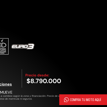
Precio desde:
$8.790.000
ciones
 MUEVE
o a cambios según la zona y financiación. Precio de venta al publico,
tos de matrícula ni seguros.