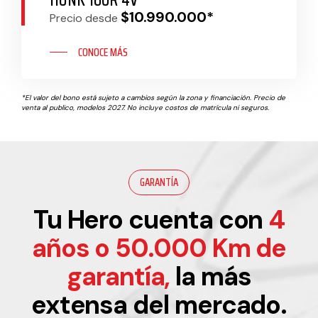
HUNK 160R 4V
$10.990.000*
Precio desde
CONOCE MÁS
*El valor del bono está sujeto a cambios según la zona y financiación. Precio de
venta al publico, modelos 2027. No incluye costos de matrícula ni seguros.
GARANTÍA
Tu Hero cuenta con
4
años o 50.000 Km de
garantía,
la más
extensa del mercado.