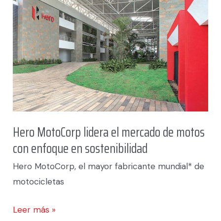
motos
con
enfoque
en
sostenibilidad
Hero MotoCorp lidera el mercado de motos
con enfoque en sostenibilidad
Hero MotoCorp, el mayor fabricante mundial* de
motocicletas
Leer más »