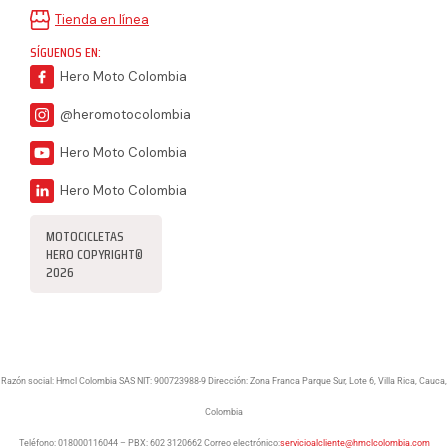
Tienda en línea
SÍGUENOS EN:
Hero Moto Colombia
@heromotocolombia
Hero Moto Colombia
Hero Moto Colombia
MOTOCICLETAS
HERO COPYRIGHT©
2026
Razón social: Hmcl Colombia SAS NIT: 900723988-9 Dirección: Zona Franca Parque Sur, Lote 6, Villa Rica, Cauca,
Colombia
Teléfono: 018000116044 – PBX: 602 3120662 Correo electrónico:
servicioalcliente@hmclcolombia.com