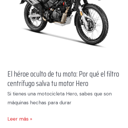
Por
qué
el
filtro
centrífugo
salva
tu
motor
El héroe oculto de tu moto: Por qué el filtro
Hero
centrífugo salva tu motor Hero
Si tienes una motocicleta Hero, sabes que son
máquinas hechas para durar
Leer más »