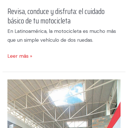
Revisa, conduce y disfruta: el cuidado
básico de tu motocicleta
En Latinoamérica, la motocicleta es mucho más
que un simple vehículo de dos ruedas.
Leer más »
Hero
MotoCorp
lidera
el
mercado
de