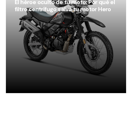
El héroe oculto de tu moto: Por qué el
filtro centrífugo salva tu motor Hero