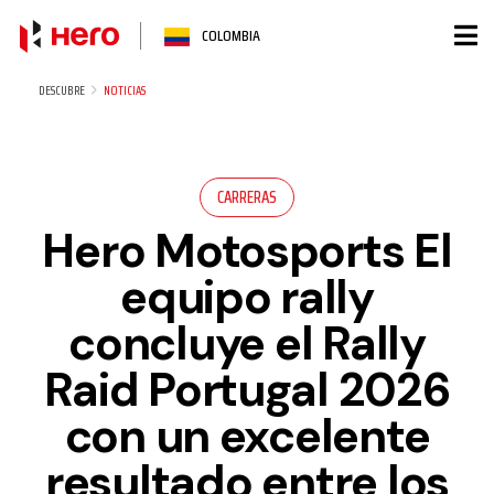
Ir
COLOMBIA
al
contenido
DESCUBRE
NOTICIAS
CARRERAS
Hero Motosports El
equipo rally
concluye el Rally
Raid Portugal 2026
con un excelente
resultado entre los